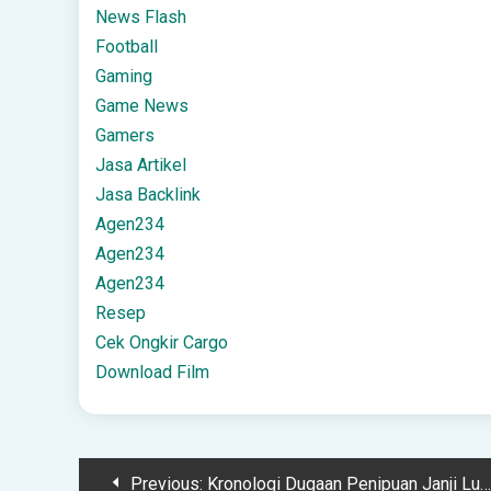
News Flash
Football
Gaming
Game News
Gamers
Jasa Artikel
Jasa Backlink
Agen234
Agen234
Agen234
Resep
Cek Ongkir Cargo
Download Film
Post
Previous:
Kronologi Dugaan Penipuan Janji Lulus Tes Polisi Rp60 Juta di Lingga – Kutipan