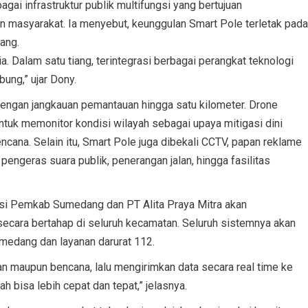
ai infrastruktur publik multifungsi yang bertujuan
 masyarakat. Ia menyebut, keunggulan Smart Pole terletak pada
iang.
. Dalam satu tiang, terintegrasi berbagai perangkat teknologi
ung,” ujar Dony.
 dengan jangkauan pemantauan hingga satu kilometer. Drone
untuk memonitor kondisi wilayah sebagai upaya mitigasi dini
ncana. Selain itu, Smart Pole juga dibekali CCTV, papan reklame
, pengeras suara publik, penerangan jalan, hingga fasilitas
asi Pemkab Sumedang dan PT Alita Praya Mitra akan
ecara bertahap di seluruh kecamatan. Seluruh sistemnya akan
edang dan layanan darurat 112.
 maupun bencana, lalu mengirimkan data secara real time ke
 bisa lebih cepat dan tepat,” jelasnya.