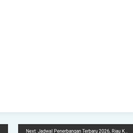
Next:
Jadwal Penerbangan Terbaru 2026, Riau Kepri dan Jambi – Kutipan