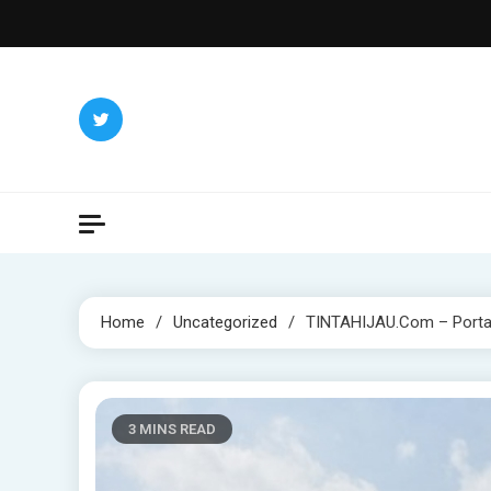
Skip
to
content
Home
Uncategorized
TINTAHIJAU.com – Portal 
3 MINS READ