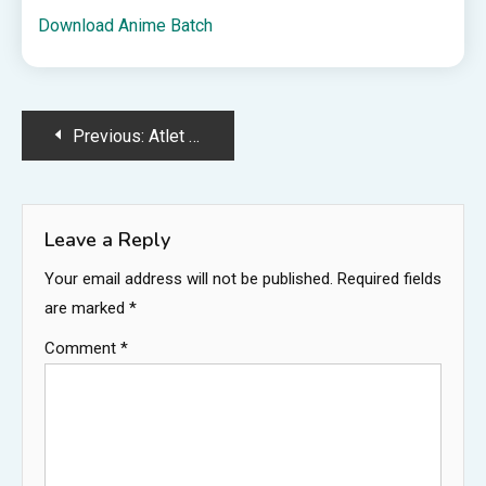
Download Anime Batch
Post
Previous:
Atlet Muda Lingga, Afiqa, Raih Juara 3 Turnamen Bola Voli U-15 Se-Sumatra di Medan – capacitaciontotalcdmx
navigation
Leave a Reply
Your email address will not be published.
Required fields
are marked
*
Comment
*