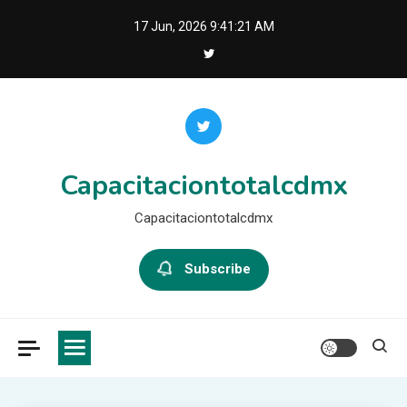
Skip
17 Jun, 2026
9:41:22 AM
to
content
Capacitaciontotalcdmx
Capacitaciontotalcdmx
Subscribe