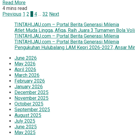
Read More
4 mins read
Posts
Previous
1
2
3
4
…
32
Next
pagination
TINTAHIJAU.com – Portal Berita Generasi Milenia
Atlet Muda Lingga, Afiqa, Raih Juara 3 Turnamen Bola Vo
TINTAHIJAU.com – Portal Berita Generasi Milenia
TINTAHIJAU.com – Portal Berita Generasi Milenia
Pengukuhan Hulubalang LAM Kepri 2026-2027, Ansar Mint
June 2026
May 2026
April 2026
March 2026
February 2026
January 2026
December 2025
November 2025
October 2025
September 2025
August 2025
July 2025
June 2025
May 2025