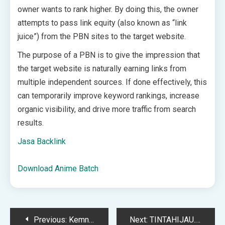
owner wants to rank higher. By doing this, the owner
attempts to pass link equity (also known as “link
juice”) from the PBN sites to the target website.
The purpose of a PBN is to give the impression that
the target website is naturally earning links from
multiple independent sources. If done effectively, this
can temporarily improve keyword rankings, increase
organic visibility, and drive more traffic from search
results.
Jasa Backlink
Download Anime Batch
Post
Previous:
Kemnaker Beberkan Tahap Akhir Magang Nasional Batch I, Ini Syarat Cairkan Uang Saku dan Sertifikat – capacitaciontotalcdmx
Next:
TINTAHIJAU.com – Portal Berita Generasi Milenia