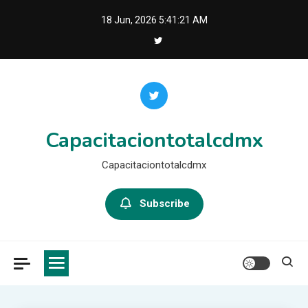
Skip
18 Jun, 2026
5:41:22 AM
to
content
Capacitaciontotalcdmx
Capacitaciontotalcdmx
Subscribe