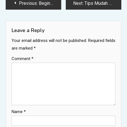
Post
Previous:
Begini Syarat dan Cara Konversi Surat Tanah ke Bentuk Digital
Next:
Tips Mudah Mengatasi Perut Kembung – Radio Guyub Rukun FM
navigation
Leave a Reply
Your email address will not be published.
Required fields
are marked
*
Comment
*
Name
*