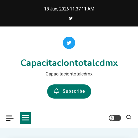
Skip
18 Jun, 2026
11:37:11 AM
to
content
Capacitaciontotalcdmx
Capacitaciontotalcdmx
Subscribe