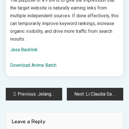
The purpose of a PBN is to give the impression that
the target website is naturally earning links from
multiple independent sources. If done effectively, this
can temporarily improve keyword rankings, increase
organic visibility, and drive more traffic from search
results.
Jasa Backlink
Download Anime Batch
Post
Previous:
Jelang Popda 2026, Disdikpora Lingga Gelar Seleksi Atlet Bola Voli Putri dari Empat Kecamatan – capacitaciontotalcdmx
Next:
Li Claudia Sambut Delegasi Pertahanan 19 Negara, Perkenalkan Posisi Strategis Batam Sebagai Kawasan – capacitaciontotalcdmx
navigation
Leave a Reply