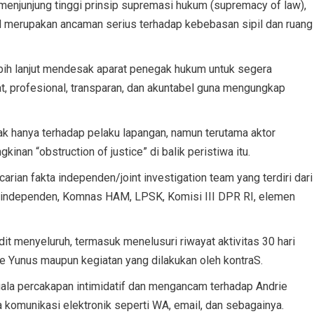
menjunjung tinggi prinsip supremasi hukum (supremacy of law),
 merupakan ancaman serius terhadap kebebasan sipil dan ruang
bih lanjut mendesak aparat penegak hukum untuk segera
t, profesional, transparan, dan akuntabel guna mengungkap
k hanya terhadap pelaku lapangan, namun terutama aktor
gkinan “obstruction of justice” di balik peristiwa itu.
arian fakta independen/joint investigation team yang terdiri dari
um independen, Komnas HAM, LPSK, Komisi III DPR RI, elemen
dit menyeluruh, termasuk menelusuri riwayat aktivitas 30 hari
 Yunus maupun kegiatan yang dilakukan oleh kontraS.
ala percakapan intimidatif dan mengancam terhadap Andrie
komunikasi elektronik seperti WA, email, dan sebagainya.