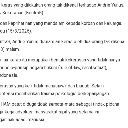
keras yang dilakukan orang tak dikenal terhadap Andrie Yunus,
k Kekerasan (KontraS).
, dan keprihatinan yang mendalam kepada korban dan keluarga.
ggu (15/3/2026).
traS, Andrie Yunus disiram air keras oleh dua orang tak dikenal
/3) malam.
 air keras itu merupakan bentuk kekerasan yang tidak hanya
prinsip-prinsip negara hukum (rule of law, rechtsstaat),
ndonesia.
erasan yang keji, tidak manusiawi, dan biadab. Selain
erpotensi memberikan trauma psikologis berkepanjangan.
s HAM patut diduga tidak semata-mata sebagai tindak pidana
ja-kerja advokasi masyarakat sipil yang selama ini
gan hak asasi manusia.