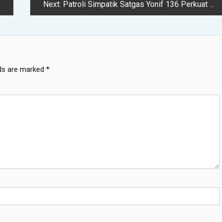
Next:
Patroli Simpatik Satgas Yonif 136 Perkuat Sinergi di Distrik Nume Papua Tengah – capacitaciontotalcdmx
lds are marked
*