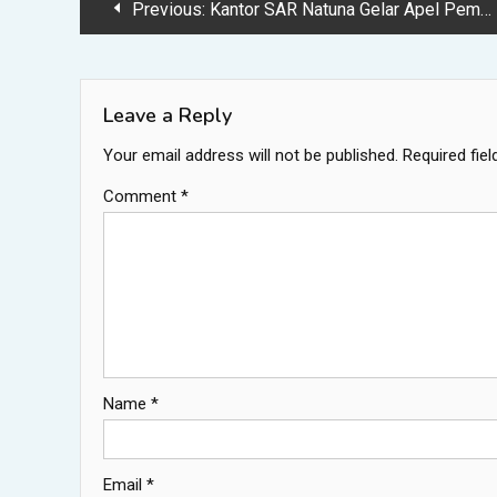
Post
Previous:
Kantor SAR Natuna Gelar Apel Pembukaan Siaga Khusus Lebaran 2026 – capacitaciontotalcdmx
navigation
Leave a Reply
Your email address will not be published.
Required fie
Comment
*
Name
*
Email
*