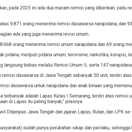
an, pada 2025 ini ada dua macam remisi yang diberikan, yaitu r
i atas 9.871 orang menerima remisi dasawarsa narapidana, dan 9
bagian ada yang juga menerima revisi umum.
as 8.668 orang menerima remisi umum narapidana dan 69 orang m
 pidana, meliputi pidana umum, terorisme, narkotika, korupsi, ile
ang langsung bebas melalui Remisi Umum II, serta 147 narapidana
 remisi dasawarsa di Jawa Tengah sebanyak 50 unit, terdiri at
misi dasawarsa untuk narapidana dan anak binaan yang memenuhi
a terbanyak adalah Lapas Kelas I Semarang, terdiri atas remis
an di Lapas itu paling banyak,” jelasnya.
il Ditjenpas Jawa Tengah dan jajaran Lapas, Rutan, dan LPK s
syarakat) sudah punya perubahan sikap dan perilaku, sehingga b