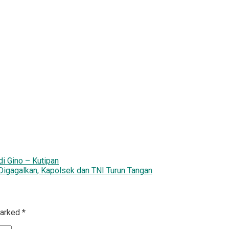
i Gino – Kutipan
gagalkan, Kapolsek dan TNI Turun Tangan‎‎
marked
*