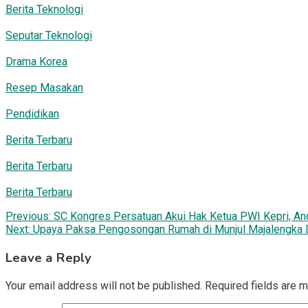
Berita Teknologi
Seputar Teknologi
Drama Korea
Resep Masakan
Pendidikan
Berita Terbaru
Berita Terbaru
Berita Terbaru
Post
Previous:
SC Kongres Persatuan Akui Hak Ketua PWI Kepri, And
Next:
‎Upaya Paksa Pengosongan Rumah di Munjul Majalengka Di
navigation
Leave a Reply
Your email address will not be published.
Required fields are 