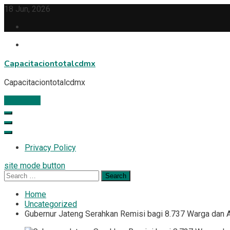
Skip
18 Jun, 2026
to
content
Capacitaciontotalcdmx
Capacitaciontotalcdmx
Subscribe
Privacy Policy
site mode button
Search
for:
Home
Uncategorized
Gubernur Jateng Serahkan Remisi bagi 8.737 Warga dan 