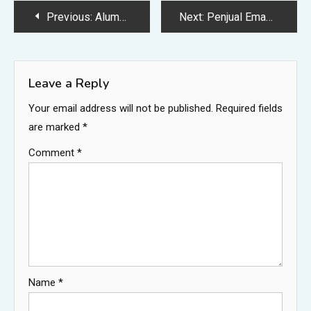
Post
Previous:
Alumni SMEAN 1996 Kayuagung Gelar Silaturahmi di Teluk Gelam
Next:
Penjual Emas di Dabo Singkep Ungkap Tren Lebaran 2026, Warga Ramai Jual Emas untuk Kebutuhan – capacitaciontotalcdmx
navigation
Leave a Reply
Your email address will not be published.
Required fields
are marked
*
Comment
*
Name
*