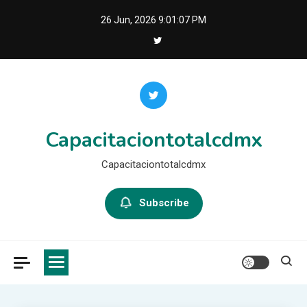
Skip
26 Jun, 2026
9:01:07 PM
to
content
Capacitaciontotalcdmx
Capacitaciontotalcdmx
Subscribe